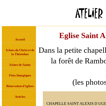
Eglise Saint A
Accueil
Dans la petite chapel
Icônes du Christ et de
la Théotokos
la forêt de Rambo
Icônes de Saints
Fêtes liturgiques
(les photo
Rénovation d'églises
Articles
CHAPELLE SAINT ALEXIS D UG